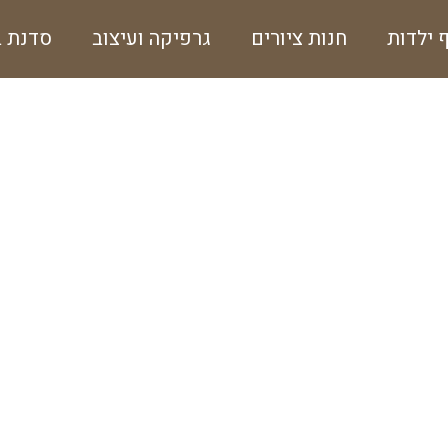
ף ילדות
חנות ציורים
גרפיקה ועיצוב
סדנת ב