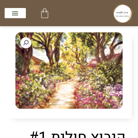
ילוג
עגלת
תוכן
קניות
קיבוץ חולית #1