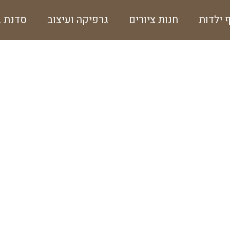
ף ילדות
חנות ציורים
גרפיקה ועיצוב
סדנת ב