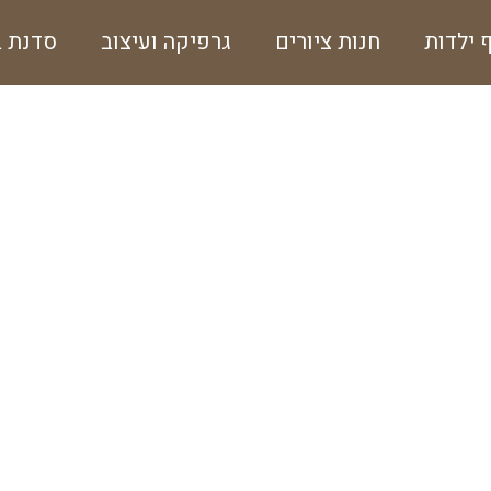
ף ילדות
חנות ציורים
גרפיקה ועיצוב
סדנת ב