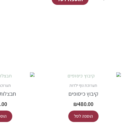
של
פסי
קיבוץ
בארי
תערוכת נוף ילדות
תערוכת 
קיבוץ כיסופים
חבצלות 
.00
₪
480.00
הוספה לסל
הוספ