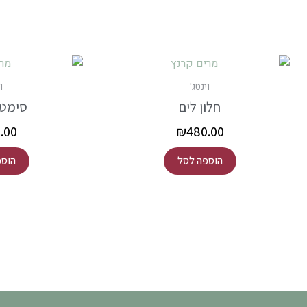
וינטג'
ו
חלון לים
סימט
.00
₪
480.00
הוספה לסל
הוספ