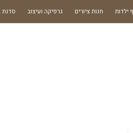
ף ילדות
חנות ציורים
גרפיקה ועיצוב
סדנת ב