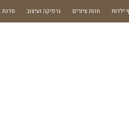
ף ילדות
חנות ציורים
גרפיקה ועיצוב
סדנת ב