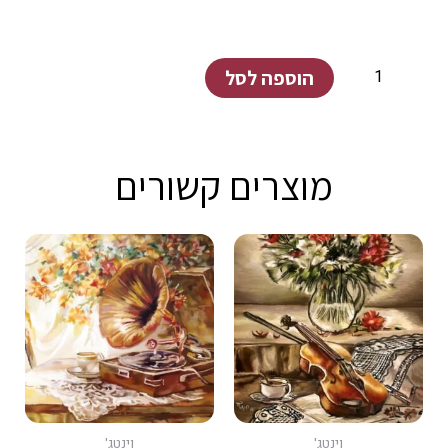
כמות
הוספה לסל
של
אגם
מוצרים קשורים
וינטג'
וינטג'